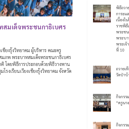
พิธีถวา
การะแล
เนื่อง
าทสมเด็จพระชนกาธิเบศร
ราชพิธี
พระชน
พระบาท
พระเจ้า
เชียงรุ้งวิทยาคม ผู้บริหาร คณะครู
ที่ 10
ะราชสมภพ พระบาทสมเด็จพระชนกาธิเบศร
ติ โดยพิธีการประกอบด้วยพิธีวางพาน
ถวายเท
รงเรียนเวียงเชียงรุ้งวิทยาคม จังหวัด
วัดป่าบ
กิจกรร
“ครูนาง
กิจกรร