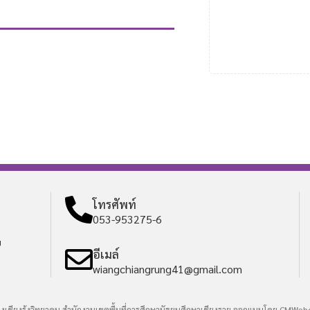
โทรศัพท์
053-953275-6
ย
อีเมล์
wiangchiangrung41@gmail.com
ียงเชียงรุ้งวิทยาคม สำนักงานเขตพื้นที่การศึกษามัธยมศึกษาเชียงราย ออกแบบโดย
CMWebo