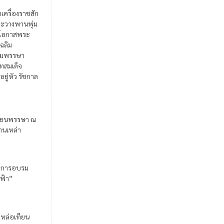
ยเครื่องราชสัก
ะวางพานพุ่ม
ในโอกาสพระ
เฉลิม
มพรรษา
สมเด็จ
อยู่หัว รัชกาล
ียนพรรษา ณ
้านเหล่า
มการอบรม
ฟ้า”
มหล่อเทียน