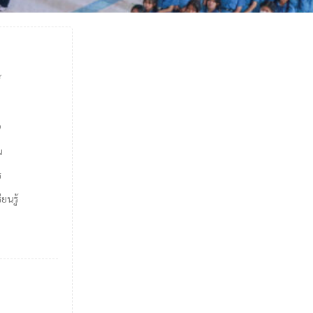
์
9
น
ร
ยนรู้