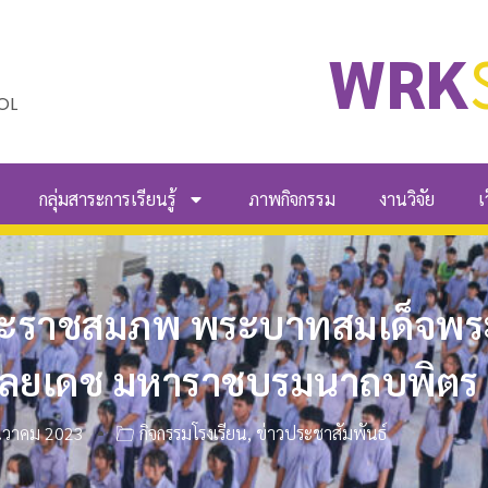
WRK
OL
กลุ่มสาระการเรียนรู้
ภาพกิจกรรม
งานวิจัย
เ
ันพระราชสมภพ พระบาทสมเด็จพ
ดุลยเดช มหาราชบรมนาถบพิตร
ันวาคม 2023
กิจกรรมโรงเรียน
,
ข่าวประชาสัมพันธ์