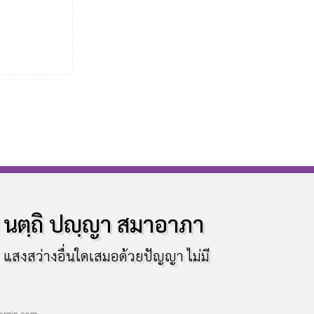
นตฺถิ ปญฺญา สมาอาภา
แสงสว่างอื่นใดเสมอด้วยปัญญา ไม่มี
rgin.com