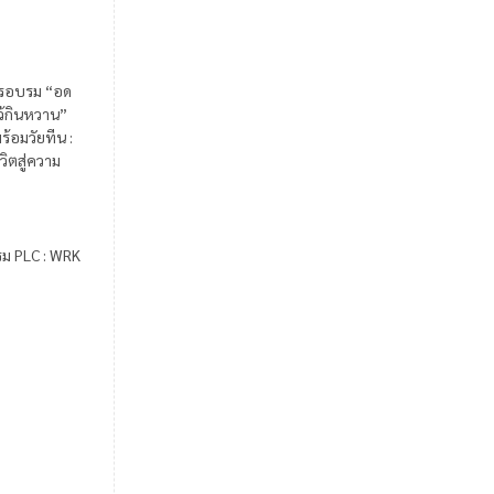
รอบรม “อด
ไว้กินหวาน”
ร้อมวัยทีน :
วิตสู่ความ
รม PLC : WRK