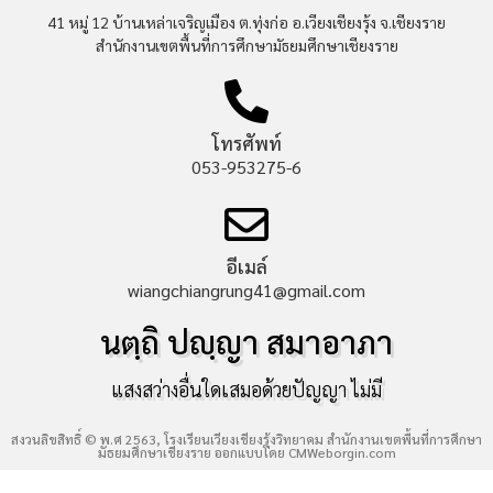
41 หมู่ 12 บ้านเหล่าเจริญเมือง ต.ทุ่งก่อ อ.เวียงเชียงรุ้ง จ.เชียงราย
สำนักงานเขตพื้นที่การศึกษามัธยมศึกษาเชียงราย
โทรศัพท์
053-953275-6
อีเมล์
wiangchiangrung41@gmail.com
นตฺถิ ปญฺญา สมาอาภา
แสงสว่างอื่นใดเสมอด้วยปัญญา ไม่มี
สงวนลิขสิทธิ์ © พ.ศ 2563, โรงเรียนเวียงเชียงรุ้งวิทยาคม สำนักงานเขตพื้นที่การศึกษา
มัธยมศึกษาเชียงราย ออกแบบโดย
CMWeborgin.com