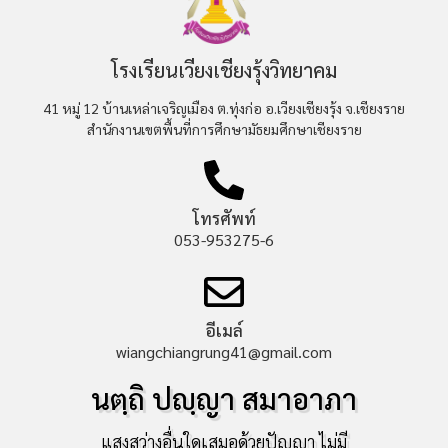
โรงเรียนเวียงเชียงรุ้งวิทยาคม
41 หมู่ 12 บ้านเหล่าเจริญเมือง ต.ทุ่งก่อ อ.เวียงเชียงรุ้ง จ.เชียงราย
สำนักงานเขตพื้นที่การศึกษามัธยมศึกษาเชียงราย
โทรศัพท์
053-953275-6
อีเมล์
wiangchiangrung41@gmail.com
นตฺถิ ปญฺญา สมาอาภา
แสงสว่างอื่นใดเสมอด้วยปัญญา ไม่มี