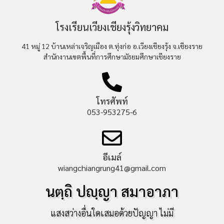
โรงเรียนเวียงเชียงรุ้งวิทยาคม
41 หมู่ 12 บ้านเหล่าเจริญเมือง ต.ทุ่งก่อ อ.เวียงเชียงรุ้ง จ.เชียงราย
สำนักงานเขตพื้นที่การศึกษามัธยมศึกษาเชียงราย
โทรศัพท์
053-953275-6
อีเมล์
wiangchiangrung41@gmail.com
นตฺถิ ปญฺญา สมาอาภา
แสงสว่างอื่นใดเสมอด้วยปัญญา ไม่มี