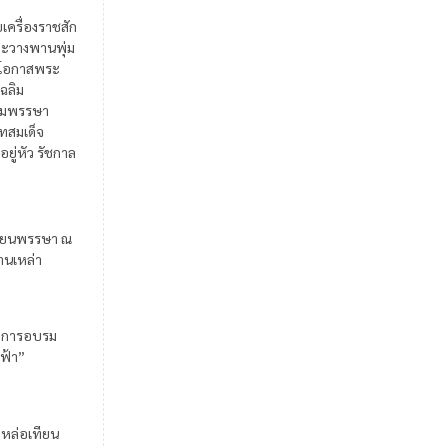
ยเครื่องราชสัก
ะวางพานพุ่ม
ในโอกาสพระ
เฉลิม
มพรรษา
สมเด็จ
อยู่หัว รัชกาล
ียนพรรษา ณ
้านเหล่า
มการอบรม
ฟ้า”
มหล่อเทียน