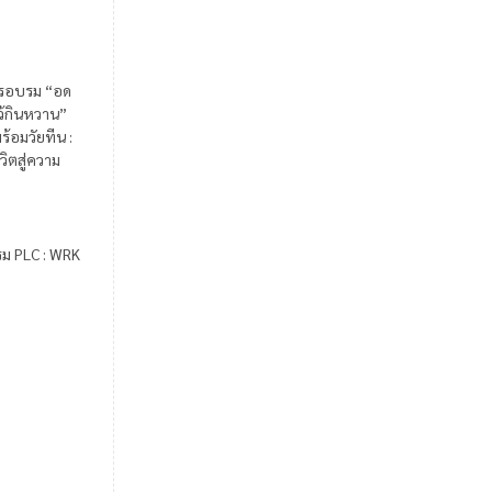
รอบรม “อด
ไว้กินหวาน”
ร้อมวัยทีน :
วิตสู่ความ
รม PLC : WRK