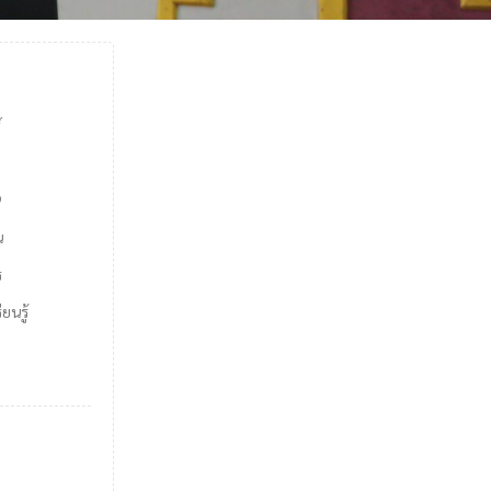
์
9
น
ร
ยนรู้