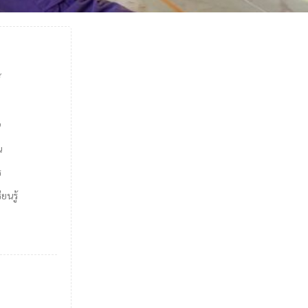
์
9
น
ร
ยนรู้