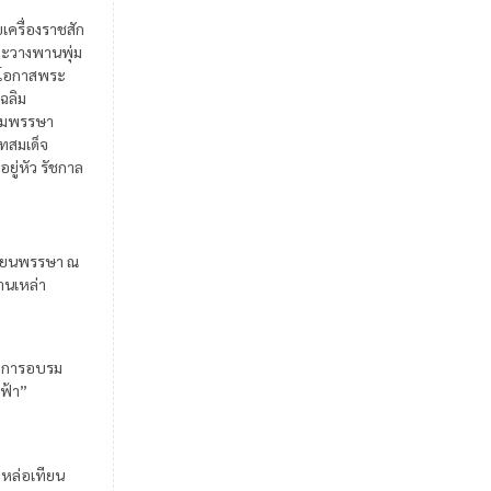
ยเครื่องราชสัก
ะวางพานพุ่ม
ในโอกาสพระ
เฉลิม
มพรรษา
สมเด็จ
อยู่หัว รัชกาล
ียนพรรษา ณ
้านเหล่า
มการอบรม
ฟ้า”
มหล่อเทียน