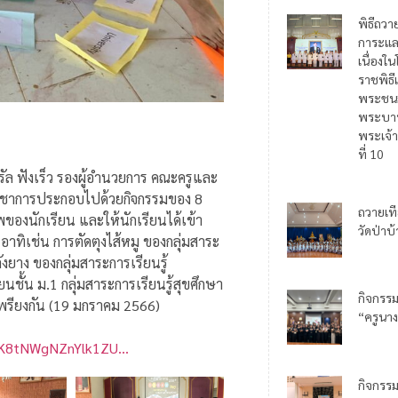
พิธีถวา
การะแล
เนื่อง
ราชพิธี
พระชน
พระบาท
พระเจ้า
ที่ 10
จรัล ฟังเร็ว รองผู้อำนวยการ คณะครูและ
ยวิชาการประกอบไปด้วยกิจกรรมของ 8
ถวายเท
าพของนักเรียน และให้นักเรียนได้เข้า
วัดป่าบ
าทิเช่น การตัดตุงไส้หมู ของกลุ่มสาระ
งยาง ของกลุ่มสาระการเรียนรู้
้น ม.1 กลุ่มสาระการเรียนรู้สุขศึกษา
กิจกรร
พรียงกัน (19 มกราคม 2566)
“ครูนาง
QFK8tNWgNZnYlk1ZU…
กิจกรร