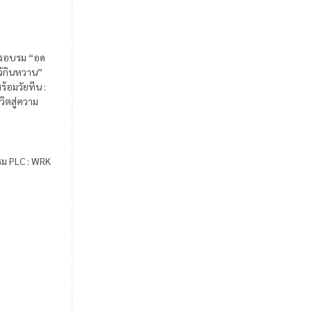
รอบรม “อด
ไว้กินหวาน”
ร้อมวัยทีน :
วิตสู่ความ
รม PLC : WRK