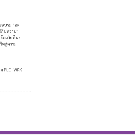
รอบรม “อด
ไว้กินหวาน”
ร้อมวัยทีน :
วิตสู่ความ
รม PLC : WRK