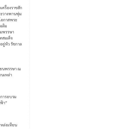
ยเครื่องราชสัก
ะวางพานพุ่ม
ในโอกาสพระ
เฉลิม
มพรรษา
สมเด็จ
อยู่หัว รัชกาล
ียนพรรษา ณ
้านเหล่า
มการอบรม
ฟ้า”
มหล่อเทียน