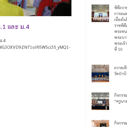
พิธีถวา
การะแล
เนื่อง
ม.1 และ ม.4
ราชพิธี
พระชน
พระบาท
ม.4
พระเจ้า
/1HuWG3OXVD9ZN71oIR5W5ci35_yMQ1-
ที่ 10
ถวายเท
วัดป่าบ
กิจกรร
“ครูนาง
กิจกรร