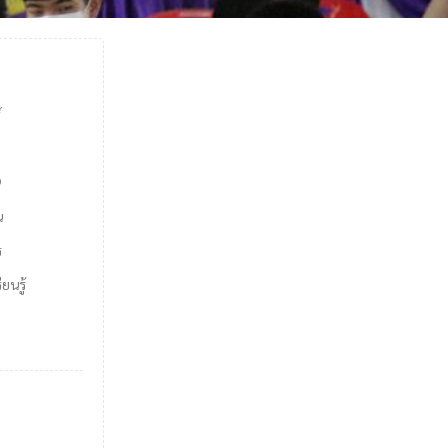
์
9
น
ร
ยนรู้