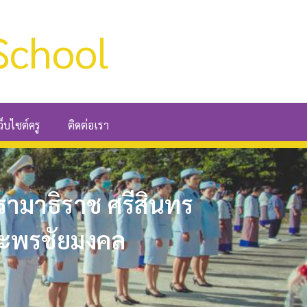
School
ว็บไซต์ครู
ติดต่อเรา
มาธิราช ศรีสินทร
พระพรชัยมงคล