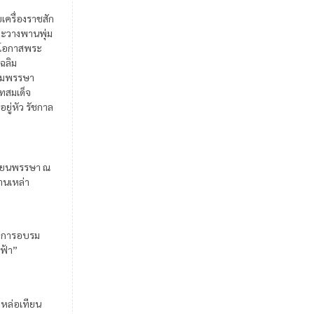
ยเครื่องราชสัก
ะวางพานพุ่ม
ในโอกาสพระ
เฉลิม
มพรรษา
สมเด็จ
อยู่หัว รัชกาล
ียนพรรษา ณ
้านเหล่า
มการอบรม
ฟ้า”
มหล่อเทียน