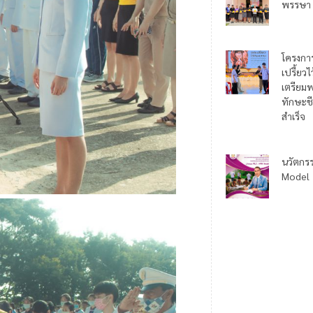
พรรษา
โครงกา
เปรี้ยว
เตรียมพ
ทักษะชี
สำเร็จ
นวัตกร
Model