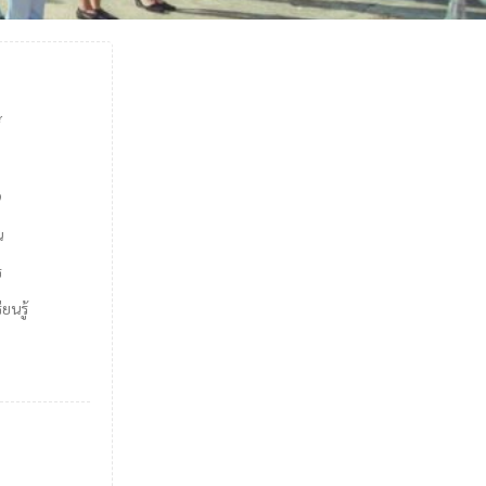
์
9
น
ร
ยนรู้