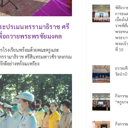
พิธีถวา
การะแล
เนื่อง
ะปรเมนทรรามาธิราช ศรี
ราชพิธี
พระชน
เพื่อถวายพระพรชัยมงคล
พระบาท
พระเจ้า
ยการโรงเรียนพร้อมด้วยคณะครูและ
ที่ 10
รรามาธิราช ศรีสินทรมหาวชิราลงกรณ
ักดีอย่างพร้อมเพรียง
ถวายเท
วัดป่าบ
กิจกรร
“ครูนาง
กิจกรร