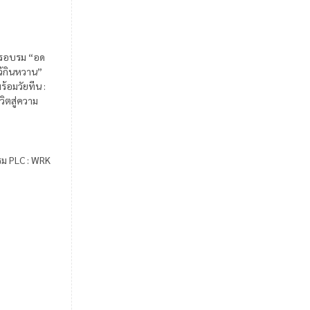
รอบรม “อด
ไว้กินหวาน”
ร้อมวัยทีน :
วิตสู่ความ
รม PLC : WRK