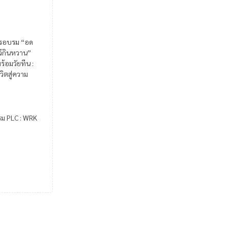
รอบรม “อด
ไว้กินหวาน”
ร้อมวัยทีน :
วิตสู่ความ
รม PLC : WRK