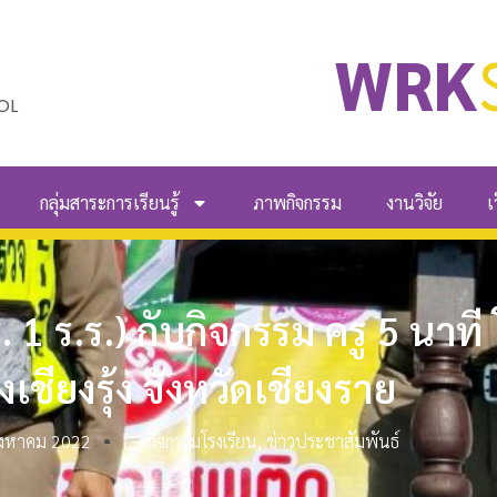
WRK
OL
กลุ่มสาระการเรียนรู้
ภาพกิจกรรม
งานวิจัย
เ
 1 ร.ร.) กับกิจกรรม ครู 5 นาท
ยงเชียงรุ้ง จังหวัดเชียงราย
ิงหาคม 2022
กิจกรรมโรงเรียน
,
ข่าวประชาสัมพันธ์