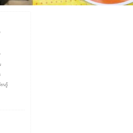
์
9
น
ร
ยนรู้