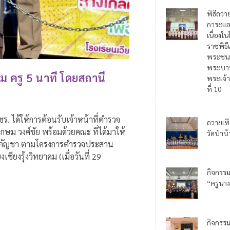
พิธีถวา
การะแล
เนื่อง
ราชพิธี
พระชน
พระบาท
ม ครู 5 นาที โดยสถานี
พระเจ้า
ที่ 10
ร. ได้ให้การต้อนรับเจ้าหน้าที่ตำรวจ
ถวายเท
เกษม วงศ์ชัย พร้อมด้วยคณะ ที่ได้มาให้
วัดป่าบ
รองกัญชา ตามโครงการตำรวจประสาน
เชียงรุ้งวิทยาคม (เมื่อวันที่ 29
กิจกรร
“ครูนาง
กิจกรร