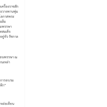
ยเครื่องราชสัก
ะวางพานพุ่ม
ในโอกาสพระ
เฉลิม
มพรรษา
สมเด็จ
อยู่หัว รัชกาล
ียนพรรษา ณ
้านเหล่า
มการอบรม
ฟ้า”
มหล่อเทียน