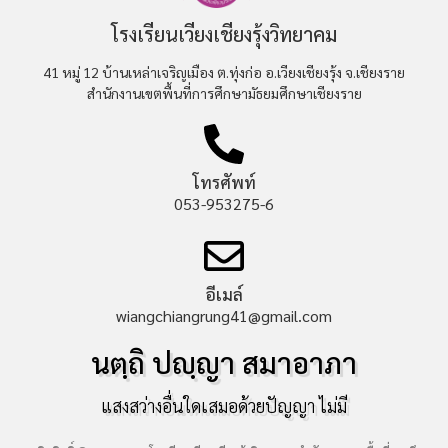
โรงเรียนเวียงเชียงรุ้งวิทยาคม
41 หมู่ 12 บ้านเหล่าเจริญเมือง ต.ทุ่งก่อ อ.เวียงเชียงรุ้ง จ.เชียงราย
สำนักงานเขตพื้นที่การศึกษามัธยมศึกษาเชียงราย
โทรศัพท์
053-953275-6
อีเมล์
wiangchiangrung41@gmail.com
นตฺถิ ปญฺญา สมาอาภา
แสงสว่างอื่นใดเสมอด้วยปัญญา ไม่มี