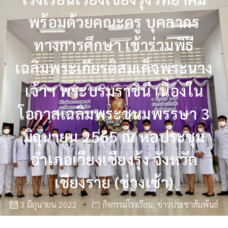
พร้อมด้วยคณะครู บุคลากร
ทางการศึกษา เข้าร่วมพิธี
เฉลิมพระเกียรติสมเด็จพระนาง
เจ้าฯ พระบรมราชินี เนื่องใน
โอกาสเฉลิมพระชนมพรรษา 3
มิถุนายน 2565 ณ หอประชุม
อำเภอเวียงเชียงรุ้ง จังหวัด
เชียงราย (ช่วงเช้า)
3 มิถุนายน 2022
กิจกรรมโรงเรียน
,
ข่าวประชาสัมพันธ์