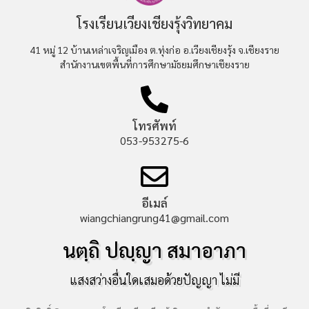
โรงเรียนเวียงเชียงรุ้งวิทยาคม
41 หมู่ 12 บ้านเหล่าเจริญเมือง ต.ทุ่งก่อ อ.เวียงเชียงรุ้ง จ.เชียงราย
สำนักงานเขตพื้นที่การศึกษามัธยมศึกษาเชียงราย
โทรศัพท์
053-953275-6
อีเมล์
wiangchiangrung41@gmail.com
นตฺถิ ปญฺญา สมาอาภา
แสงสว่างอื่นใดเสมอด้วยปัญญา ไม่มี