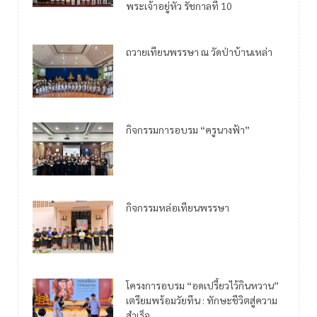
พระเจ้าอยู่หัว รัชกาลที่ 10
ถวายเทียนพรรษา ณ วัดป่าบ้านเหล่า
กิจกรรมการอบรม “ครูนางฟ้า”
กิจกรรมหล่อเทียนพรรษา
โครงการอบรม “อดเปรี้ยวไว้กินหวาน”
เตรียมพร้อมวัยทีน : ทักษะชีวิตสู่ความ
สำเร็จ