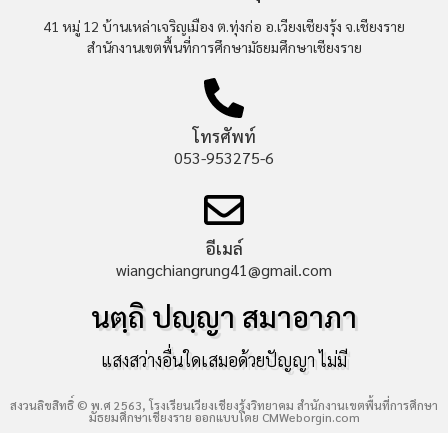
41 หมู่ 12 บ้านเหล่าเจริญเมือง ต.ทุ่งก่อ อ.เวียงเชียงรุ้ง จ.เชียงราย
สำนักงานเขตพื้นที่การศึกษามัธยมศึกษาเชียงราย
โทรศัพท์
053-953275-6
อีเมล์
wiangchiangrung41@gmail.com
นตฺถิ ปญฺญา สมาอาภา
แสงสว่างอื่นใดเสมอด้วยปัญญา ไม่มี
สงวนลิขสิทธิ์ © พ.ศ 2563, โรงเรียนเวียงเชียงรุ้งวิทยาคม สำนักงานเขตพื้นที่การศึกษา
มัธยมศึกษาเชียงราย ออกแบบโดย
CMWeborgin.com