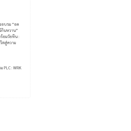
รอบรม “อด
ไว้กินหวาน”
ร้อมวัยทีน :
วิตสู่ความ
รม PLC : WRK