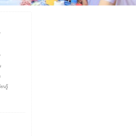
์
9
น
ร
ยนรู้