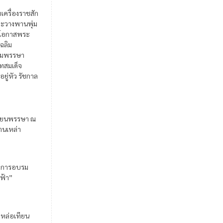
ยเครื่องราชสัก
ะวางพานพุ่ม
ในโอกาสพระ
เฉลิม
มพรรษา
สมเด็จ
อยู่หัว รัชกาล
ียนพรรษา ณ
้านเหล่า
มการอบรม
ฟ้า”
มหล่อเทียน