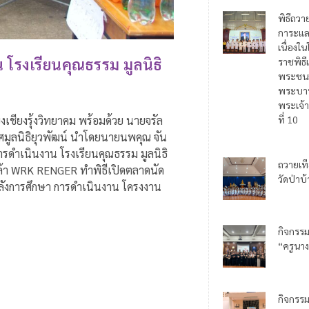
พิธีถวา
การะแล
เนื่อง
 โรงเรียนคุณธรรม มูลนิธิ
ราชพิธี
พระชน
พระบาท
พระเจ้า
งเชียงรุ้งวิทยาคม พร้อมด้วย นายจรัล
ที่ 10
เทศมูลนิธิยุวพัฒน์ นำโดยนายนพคุณ จัน
การดำเนินงาน โรงเรียนคุณธรรม มูลนิธิ
ถวายเท
ู้กล้า WRK RENGER ทำพิธีเปิดตลาดนัด
วัดป่าบ
พลังการศึกษา การดำเนินงาน โครงงาน
กิจกรร
“ครูนาง
กิจกรร