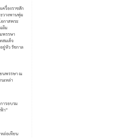
ยเครื่องราชสัก
ะวางพานพุ่ม
ในโอกาสพระ
เฉลิม
มพรรษา
สมเด็จ
อยู่หัว รัชกาล
ียนพรรษา ณ
้านเหล่า
มการอบรม
ฟ้า”
มหล่อเทียน