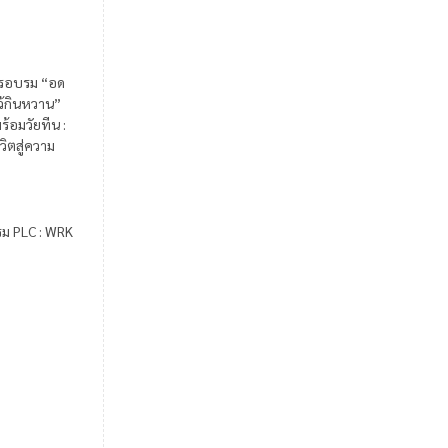
รอบรม “อด
ไว้กินหวาน”
ร้อมวัยทีน :
วิตสู่ความ
รม PLC : WRK