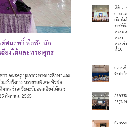
พิธีถวา
การะแล
เนื่อง
ราชพิธี
พระชน
พระบาท
สมฤทธิ์ ลือชัย นัก
พระเจ้า
ที่ 10
กเฉียงใต้และพระพุทธ
ถวายเท
วัดป่าบ
ู้บริหาร คณะครู บุคลากรทางการศึกษาและ
ร่วมรับฟังการ บรรยายพิเศษ หัวข้อ
ัติศาสตร์เอเชียตะวันออกเฉียงใต้และ
กิจกรร
 25 สิงหาคม 2565
“ครูนาง
กิจกรร