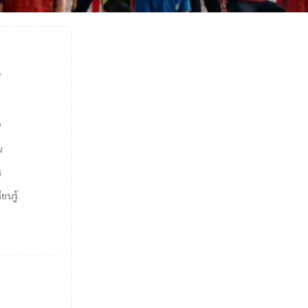
์
9
น
ร
ยนรู้