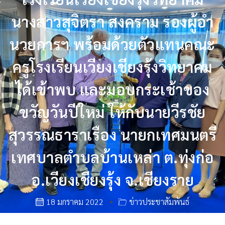
นางสาวสุจิตรา สงคราม รองผู้อำ
นวยการฯ พร้อมด้วยตัวแทนคณะ
ครูโรงเรียนเวียงเชียงรุ้งวิทยาคม
ได้เข้าพบ และมอบกระเช้าของ
ขวัญวันปีใหม่ ให้กับนายวีรชัย
สุวรรณธาราเรือง นายกเทศมนตรี
เทศบาลตำบลบ้านเหล่า ต.ทุ่งก่อ
อ.เวียงเชียงรุ้ง จ.เชียงราย
18 มกราคม 2022
ข่าวประชาสัมพันธ์