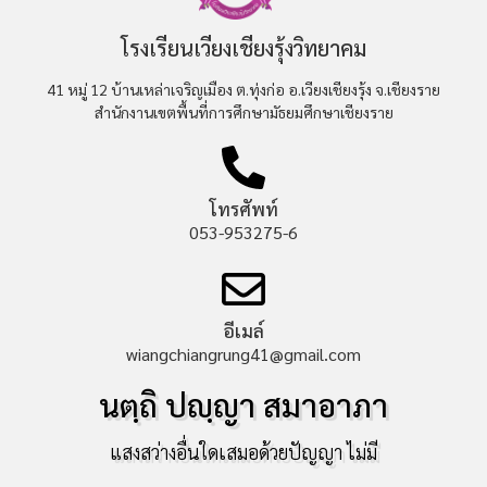
โรงเรียนเวียงเชียงรุ้งวิทยาคม
41 หมู่ 12 บ้านเหล่าเจริญเมือง ต.ทุ่งก่อ อ.เวียงเชียงรุ้ง จ.เชียงราย
สำนักงานเขตพื้นที่การศึกษามัธยมศึกษาเชียงราย
โทรศัพท์
053-953275-6
อีเมล์
wiangchiangrung41@gmail.com
นตฺถิ ปญฺญา สมาอาภา
แสงสว่างอื่นใดเสมอด้วยปัญญา ไม่มี