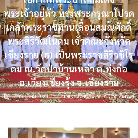
พระเจ้าอยู่หัว ทรงพระกรุณาโปรด
เกล้าพระราชทานเลื่อนสมณศักดิ์
พระสิริวัฒโนดม เจ้าคณะจังหวัด
เชียงราย (ธ) เป็นพระราชสิริวชิโร
ดม ณ.วัดป่าบ้านเหล่า ต.ทุ่งก่อ
อ.เวียงเชียงรุ้ง จ.เชียงราย
17 กรกฎาคม 2024
กิจกรรมโรงเรียน
,
ข่าวประชาสัมพันธ์