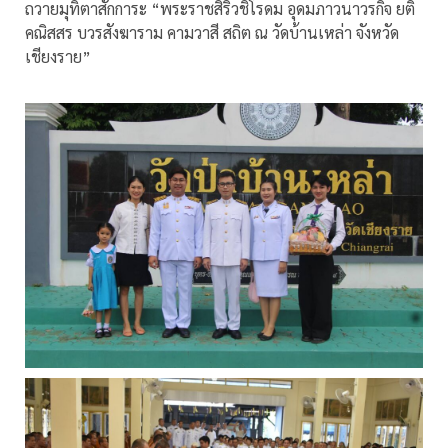
ถวายมุทิตาสักการะ “พระราชสิริวชิโรดม อุดมภาวนาวรกิจ ยติ
คณิสสร บวรสังฆาราม คามวาสี สถิต ณ วัดบ้านเหล่า จังหวัด
เชียงราย”