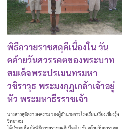
พิธีถวายราชสดุดีเนื่องใน วัน
คล้ายวันสวรรคตของพระบาท
สมเด็จพระปรเมนทรมหา
วชิราวุธ พระมงกุฎเกล้าเจ้าอยู่
หัว พระมหาธีรราชเจ้า
นางสาวสุจิตรา สงคราม รองผู้อำนวยการโรงเรียนเวียงเชียงรุ้ง
วิทยาคม
ได้นำลูกเสือ จัดพิธีถวายราชสดุดีเนื่องใน วันคล้ายวันสวรรคต