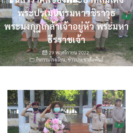
พระปรเมนทรมหาวชิราวุธ
พระมงกุฎเกล้าเจ้าอยู่หัว พระมหา
ธีรราชเจ้า
29 พฤศจิกายน 2022
กิจกรรมโรงเรียน
,
ข่าวประชาสัมพันธ์