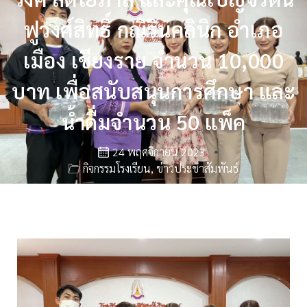
ฟูวงศ์สิทธิ์ กณิรินคลินิก อำเภอ
เมือง เชียงราย จำนวน 10,000
บาท เพื่อสนับสนุนการศึกษา และ
น้ำดื่มจำนวน 50 แพ็ค
24 พฤศจิกายน 2023
กิจกรรมโรงเรียน
,
ข่าวประชาสัมพันธ์