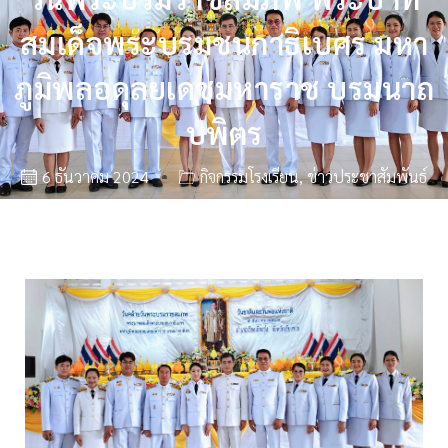
สมเด็จพระบรมชนกาธิเบศร มหา
ภูมิพลอดุลยเดชมหาราช บรมนาถ
บพิตร
6 ธันวาคม 2024
กิจกรรมโรงเรียน
,
ข่าวประชาสัมพันธ์