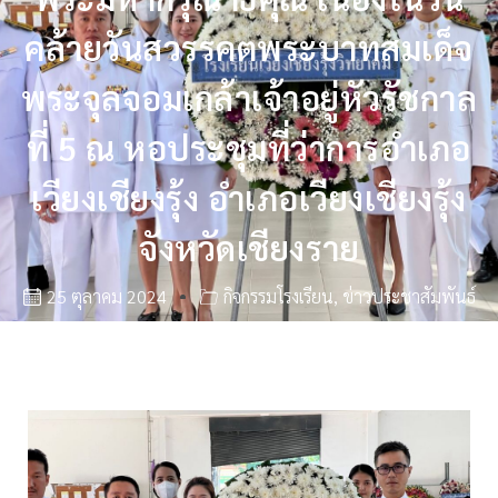
คล้ายวันสวรรคตพระบาทสมเด็จ
พระจุลจอมเกล้าเจ้าอยู่หัวรัชกาล
ที่ 5 ณ หอประชุมที่ว่าการอำเภอ
เวียงเชียงรุ้ง อำเภอเวียงเชียงรุ้ง
จังหวัดเชียงราย
25 ตุลาคม 2024
กิจกรรมโรงเรียน
,
ข่าวประชาสัมพันธ์