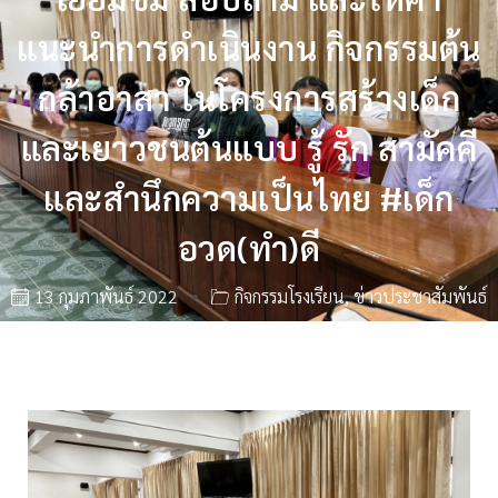
แนะนำการดำเนินงาน กิจกรรมต้น
กล้าอาสา ในโครงการสร้างเด็ก
และเยาวชนต้นแบบ รู้ รัก สามัคคี
และสำนึกความเป็นไทย #เด็ก
อวด(ทำ)ดี
13 กุมภาพันธ์ 2022
กิจกรรมโรงเรียน
,
ข่าวประชาสัมพันธ์