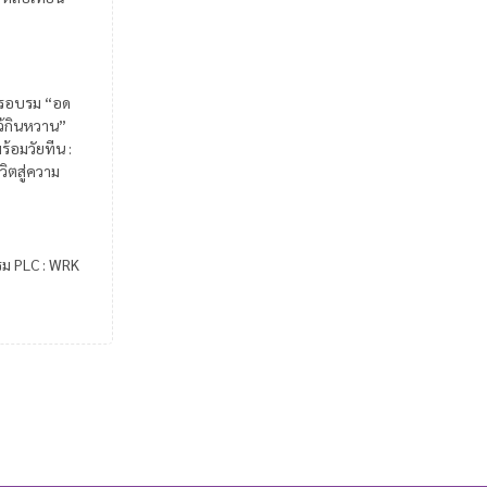
รอบรม “อด
ไว้กินหวาน”
ร้อมวัยทีน :
วิตสู่ความ
รม PLC : WRK