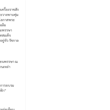
ยเครื่องราชสัก
ะวางพานพุ่ม
ในโอกาสพระ
เฉลิม
มพรรษา
สมเด็จ
อยู่หัว รัชกาล
ียนพรรษา ณ
้านเหล่า
มการอบรม
ฟ้า”
มหล่อเทียน