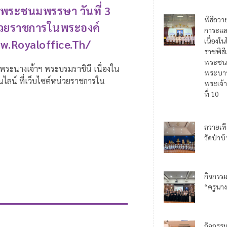
มพระชนมพรรษา วันที่ 3
พิธีถวา
น่วยราชการในพระองค์
การะแล
เนื่อง
ww.royaloffice.th/
ราชพิธี
พระชน
ะนางเจ้าฯ พระบรมราชินี เนื่องใน
พระบาท
ไลน์ ที่เว็บไซต์หน่วยราชการใน
พระเจ้า
ที่ 10
ถวายเท
วัดป่าบ
กิจกรร
“ครูนาง
กิจกรร