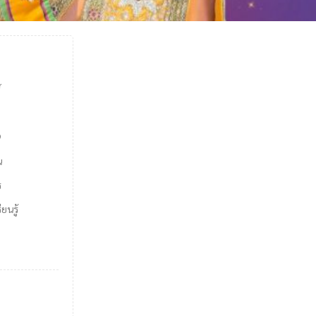
์
9
น
ร
ยนรู้