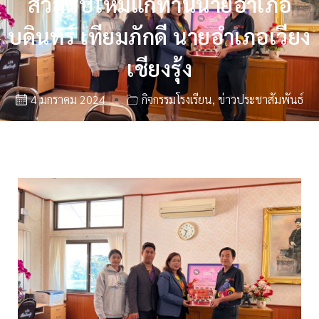
สวัสดีปีใหม่แก่ท่านนายอำเภอ
บดินทร์ เทียมภักดี นายอำเภอเวียง
เชียงรุ้ง
4 มกราคม 2024
กิจกรรมโรงเรียน
,
ข่าวประชาสัมพันธ์