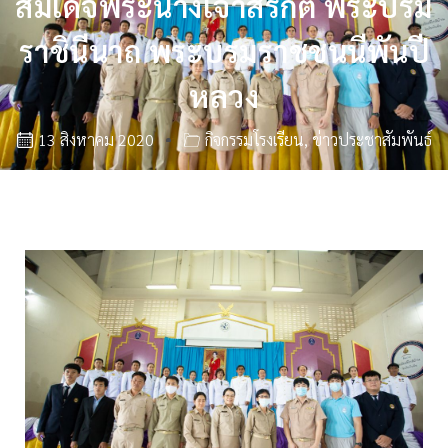
สมเด็จพระนางเจ้าสิริกิติ์ พระบรม
ราชินีนาถ พระบรมราชชนนีพันปี
หลวง
13 สิงหาคม 2020
กิจกรรมโรงเรียน
,
ข่าวประชาสัมพันธ์