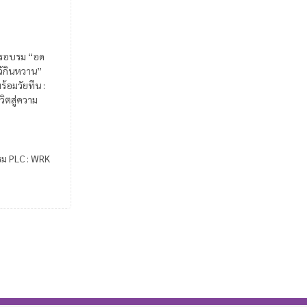
รอบรม “อด
ไว้กินหวาน”
ร้อมวัยทีน :
วิตสู่ความ
รม PLC : WRK