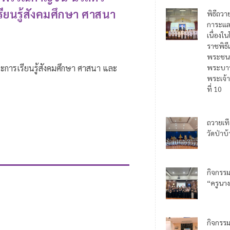
รียนรู้สังคมศึกษา ศาสนา
พิธีถวา
การะแล
เนื่อง
ราชพิธี
พระชน
ระการเรียนรู้สังคมศึกษา ศาสนา และ
พระบาท
พระเจ้า
ที่ 10
ถวายเท
วัดป่าบ
กิจกรร
“ครูนาง
กิจกรร