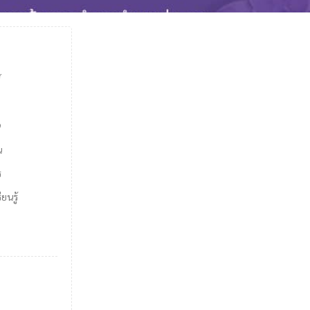
์
9
น
ร
ยนรู้