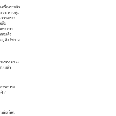
ยเครื่องราชสัก
ะวางพานพุ่ม
ในโอกาสพระ
เฉลิม
มพรรษา
สมเด็จ
อยู่หัว รัชกาล
ียนพรรษา ณ
้านเหล่า
มการอบรม
ฟ้า”
มหล่อเทียน