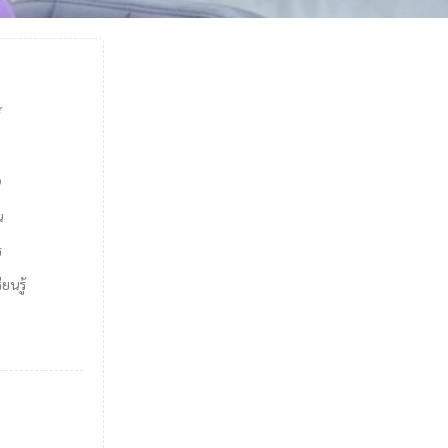
์
9
น
ร
ยนรู้