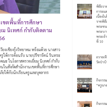
พิธีถวา
การะแล
เนื่อง
เขตพื้นที่การศึกษา
ราชพิธี
พระชน
ม นิเทศก์ กำกับติดตาม
พระบาท
พระเจ้า
66
ที่ 10
วียงเชียงรุ้งวิทยาคม พร้อมด้วย นางสาว
รูให้การต้อนรับ นายปรีชารัตน์ รินทระ
ถวายเท
คณะ ในโอกาสตรวจเยี่ยม นิเทศก์ กำกับ
วัดป่าบ
นในสังกัดสำนักงานเขตพื้นที่การศึกษา
ภัยให้กับนักเรียนครูและบุคลากร
กิจกรร
“ครูนาง
กิจกรร