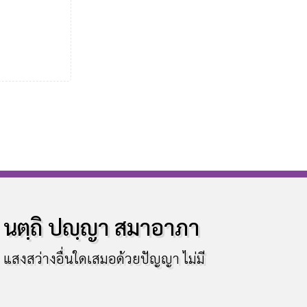
นตฺถิ ปญฺญา สมาอาภา
แสงสว่างอื่นใดเสมอด้วยปัญญา ไม่มี