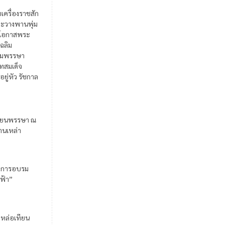
ยเครื่องราชสัก
ะวางพานพุ่ม
ในโอกาสพระ
เฉลิม
มพรรษา
สมเด็จ
อยู่หัว รัชกาล
ียนพรรษา ณ
้านเหล่า
มการอบรม
ฟ้า”
มหล่อเทียน