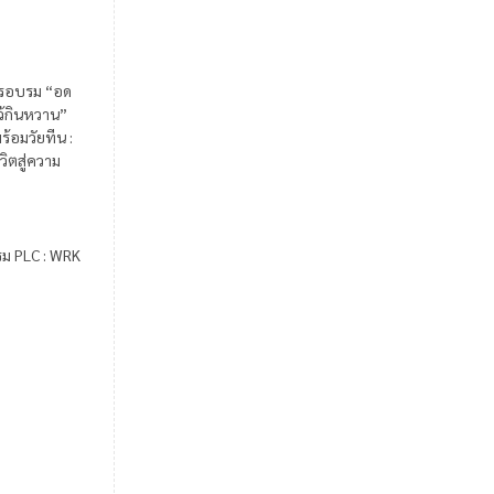
รอบรม “อด
ไว้กินหวาน”
ร้อมวัยทีน :
วิตสู่ความ
รม PLC : WRK