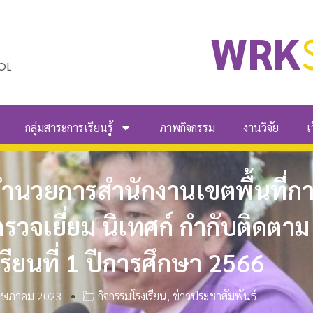
WRK
OL
กลุ่มสาระการเรียนรู้
ภาพกิจกรรม
งานวิจัย
เ
้อำนวยการสำนักงานเขตพื้นที่
วจเยี่ยม นิเทศก์ กำกับติดตา
รียนที่ 1 ปีการศึกษา 2566
ฤษภาคม 2023
กิจกรรมโรงเรียน
,
ข่าวประชาสัมพันธ์