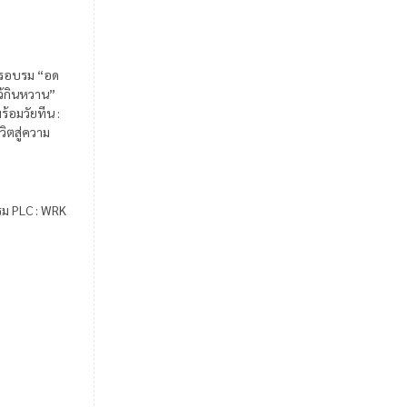
รอบรม “อด
ไว้กินหวาน”
ร้อมวัยทีน :
วิตสู่ความ
รม PLC : WRK