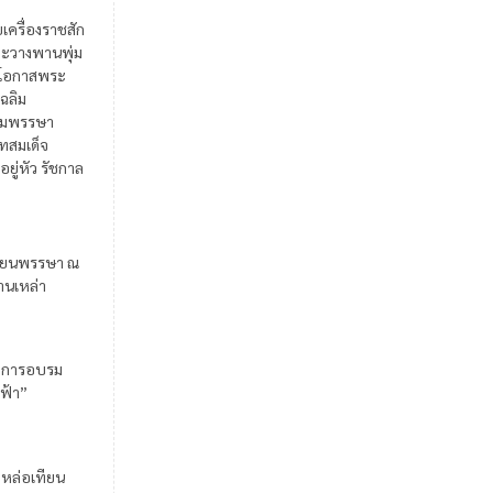
ยเครื่องราชสัก
ะวางพานพุ่ม
ในโอกาสพระ
เฉลิม
มพรรษา
สมเด็จ
อยู่หัว รัชกาล
ียนพรรษา ณ
้านเหล่า
มการอบรม
ฟ้า”
มหล่อเทียน