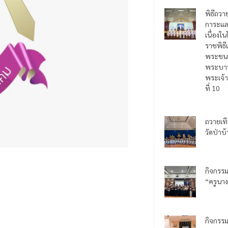
พิธีถวา
การะแล
เนื่อง
ราชพิธี
พระชน
พระบาท
พระเจ้า
ที่ 10
ถวายเท
วัดป่าบ
กิจกรร
“ครูนาง
กิจกรร