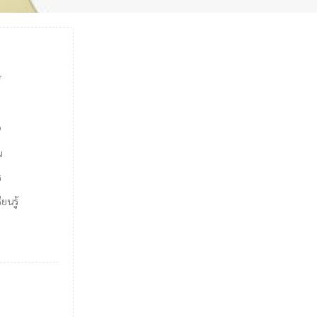
์
9
น
ร
ยนรู้