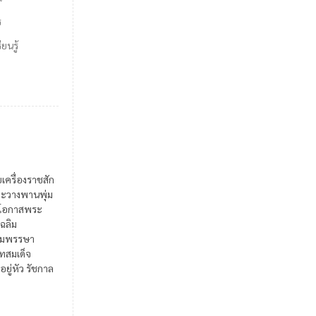
ร
ยนรู้
ยเครื่องราชสัก
ะวางพานพุ่ม
ในโอกาสพระ
เฉลิม
มพรรษา
สมเด็จ
อยู่หัว รัชกาล