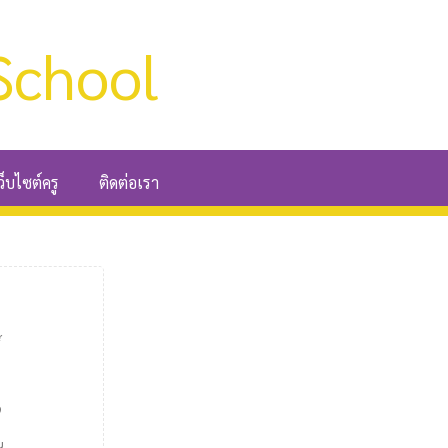
School
ว็บไซต์ครู
ติดต่อเรา
์
9
น