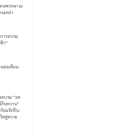
ียนพรรษา ณ
้านเหล่า
มการอบรม
ฟ้า”
มหล่อเทียน
รอบรม “อด
ไว้กินหวาน”
ร้อมวัยทีน :
วิตสู่ความ