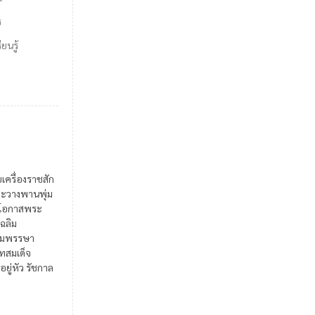
ร
ยนรู้
ยเครื่องราชสัก
ะวางพานพุ่ม
ในโอกาสพระ
เฉลิม
มพรรษา
สมเด็จ
อยู่หัว รัชกาล