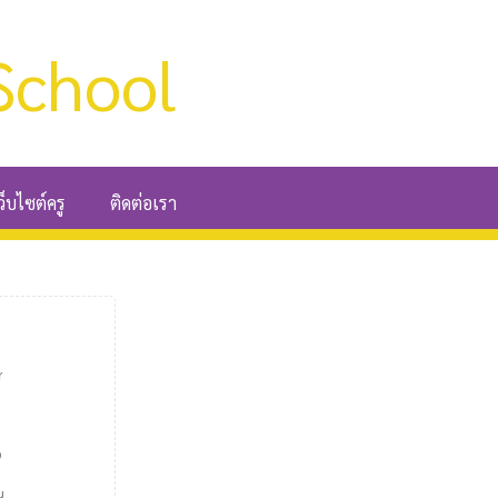
School
ว็บไซต์ครู
ติดต่อเรา
์
9
น