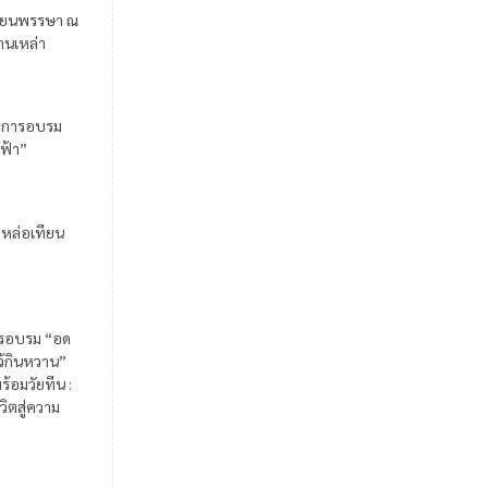
ียนพรรษา ณ
้านเหล่า
มการอบรม
ฟ้า”
มหล่อเทียน
รอบรม “อด
ไว้กินหวาน”
ร้อมวัยทีน :
วิตสู่ความ