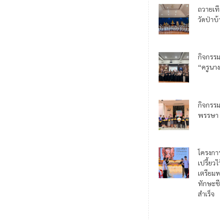
ถวายเท
วัดป่าบ
กิจกรร
“ครูนาง
กิจกรร
พรรษา
โครงกา
เปรี้ยว
เตรียมพ
ทักษะชี
สำเร็จ