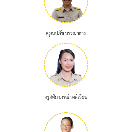
ครูณปภัช บรรณาการ
ครูศศิมาภรณ์ วงค์เวียน