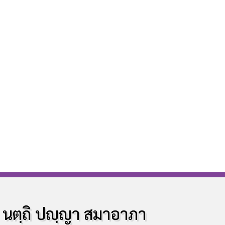
นตฺถิ ปญฺญา สมาอาภา