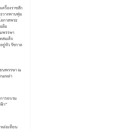
ยเครื่องราชสัก
ะวางพานพุ่ม
ในโอกาสพระ
เฉลิม
มพรรษา
สมเด็จ
อยู่หัว รัชกาล
ียนพรรษา ณ
้านเหล่า
มการอบรม
ฟ้า”
มหล่อเทียน