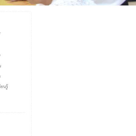
์
9
น
ร
ยนรู้