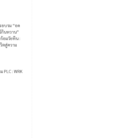
รอบรม “อด
ไว้กินหวาน”
ร้อมวัยทีน :
วิตสู่ความ
รม PLC : WRK