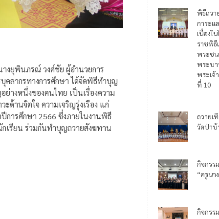
พิธีถวา
การะแล
เนื่อง
ราชพิธี
พระชน
พระบาท
นางยุพินภรณ์ วงศ์ชัย ผู้อำนวยการ
พระเจ้า
บุคลากรทางการศึกษา ได้จัดพิธีทำบุญ
ที่ 10
ำคัญอย่างหนึ่งของคนไทย เป็นเรื่องความ
ด้านจิตใจ ความเจริญรุ่งเรือง แก่
ำปีการศึกษา 2566 ซึ่งภายในงานพิธี
ถวายเท
วัดป่าบ
ะนักเรียน ร่วมกันทำบุญถวายสังฆทาน
กิจกรร
“ครูนาง
กิจกรร