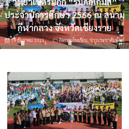
วิทยาเขตริมกก “ริมกกเกมส์”
ประจำปีการศึกษา 2566 ณ สนาม
กีฬากลาง จังหวัดเชียงราย
19 ธันวาคม 2023
กิจกรรมโรงเรียน
,
ข่าวประชาสัมพันธ์