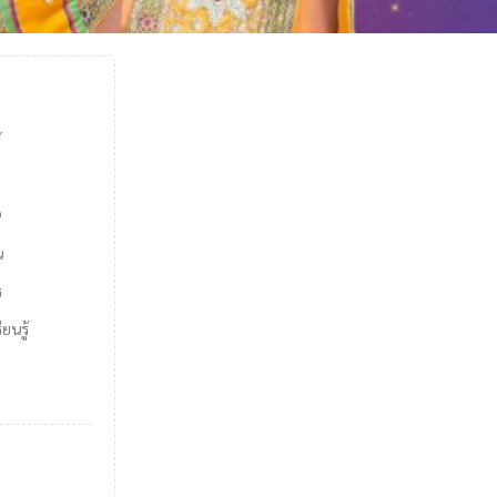
์
9
น
ร
ยนรู้