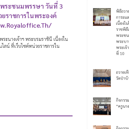
มพระชนมพรรษา วันที่ 3
พิธีถวา
น่วยราชการในพระองค์
การะแล
เนื่อง
ww.royaloffice.th/
ราชพิธี
พระชน
ะนางเจ้าฯ พระบรมราชินี เนื่องใน
พระบาท
ไลน์ ที่เว็บไซต์หน่วยราชการใน
พระเจ้า
ที่ 10
ถวายเท
วัดป่าบ
กิจกรร
“ครูนาง
กิจกรร