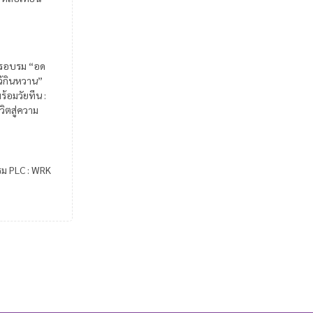
รอบรม “อด
ไว้กินหวาน”
ร้อมวัยทีน :
วิตสู่ความ
รม PLC : WRK