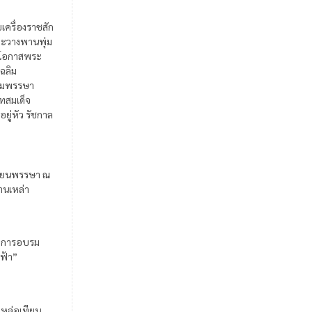
ยเครื่องราชสัก
ะวางพานพุ่ม
ในโอกาสพระ
เฉลิม
มพรรษา
สมเด็จ
อยู่หัว รัชกาล
ียนพรรษา ณ
้านเหล่า
มการอบรม
ฟ้า”
มหล่อเทียน