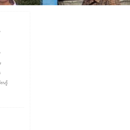
์
9
น
ร
ยนรู้