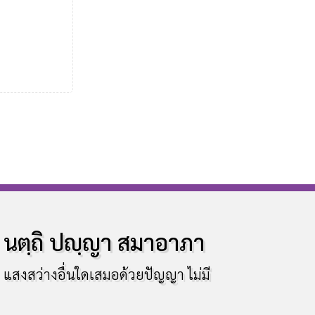
นตฺถิ ปญฺญา สมาอาภา
แสงสว่างอื่นใดเสมอด้วยปัญญา ไม่มี