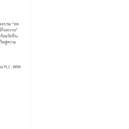
รอบรม “อด
ไว้กินหวาน”
ร้อมวัยทีน :
วิตสู่ความ
รม PLC : WRK