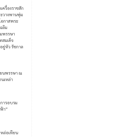
ยเครื่องราชสัก
ะวางพานพุ่ม
ในโอกาสพระ
เฉลิม
มพรรษา
สมเด็จ
อยู่หัว รัชกาล
ียนพรรษา ณ
้านเหล่า
มการอบรม
ฟ้า”
มหล่อเทียน