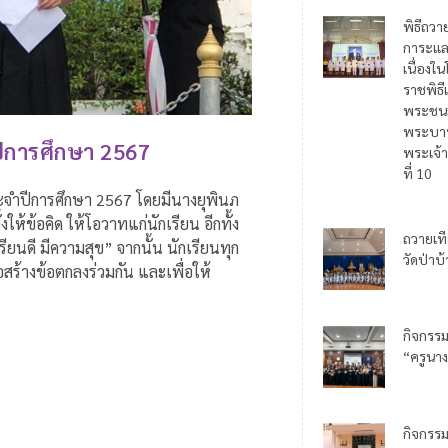
พิธีถวา
การะแล
เนื่อง
ราชพิธี
พระชน
พระบาท
ปีการศึกษา 2567
พระเจ้า
ที่ 10
ระจำปีการศึกษา 2567 โดยมีนางยุพินภ
ให้ข้อคิด ให้โอวาทแก่นักเรียน อีกทั้ง
ถวายเท
นดี มีความสุข” จากนั้น นักเรียนทุก
วัดป่าบ
้างข้อตกลงร่วมกัน และเพื่อให้
กิจกรร
“ครูนาง
กิจกรร