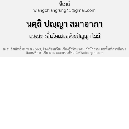
อีเมล์
wiangchiangrung41@gmail.com
นตฺถิ ปญฺญา สมาอาภา
แสงสว่างอื่นใดเสมอด้วยปัญญา ไม่มี
สงวนลิขสิทธิ์ © พ.ศ 2563, โรงเรียนเวียงเชียงรุ้งวิทยาคม สำนักงานเขตพื้นที่การศึกษา
มัธยมศึกษาเชียงราย ออกแบบโดย
CMWeborgin.com