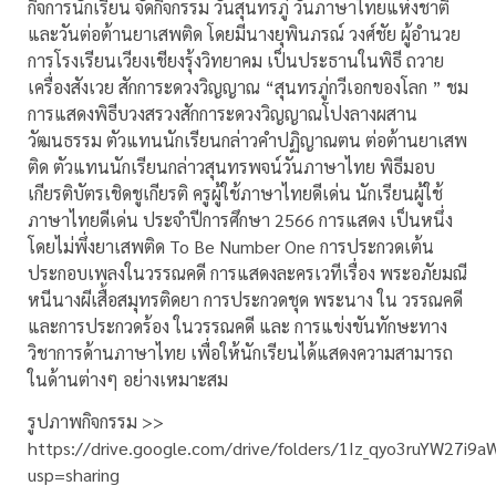
กิจการนักเรียน จัดกิจกรรม วันสุนทรภู่ วันภาษาไทยแห่งชาติ
และวันต่อต้านยาเสพติด โดยมีนางยุพินภรณ์ วงศ์ชัย ผู้อำนวย
การโรงเรียนเวียงเชียงรุ้งวิทยาคม เป็นประธานในพิธี ถวาย
เครื่องสังเวย สักการะดวงวิญญาณ “สุนทรภู่กวีเอกของโลก ” ชม
การแสดงพิธีบวงสรวงสักการะดวงวิญญาณโปงลางผสาน
วัฒนธรรม ตัวแทนนักเรียนกล่าวคำปฏิญาณตน ต่อต้านยาเสพ
ติด ตัวแทนนักเรียนกล่าวสุนทรพจน์วันภาษาไทย พิธีมอบ
เกียรติบัตรเชิดชูเกียรติ ครูผู้ใช้ภาษาไทยดีเด่น นักเรียนผู้ใช้
ภาษาไทยดีเด่น ประจำปีการศึกษา 2566 การแสดง เป็นหนึ่ง
โดยไม่พึ่งยาเสพติด To Be Number One การประกวดเต้น
ประกอบเพลงในวรรณคดี การแสดงละครเวทีเรื่อง พระอภัยมณี
หนีนางผีเสื้อสมุทรติดยา การประกวดชุด พระนาง ใน วรรณคดี
และการประกวดร้อง ในวรรณคดี และ การแข่งขันทักษะทาง
วิชาการด้านภาษาไทย เพื่อให้นักเรียนได้แสดงความสามารถ
ในด้านต่างๆ อย่างเหมาะสม
รูปภาพกิจกรรม >>
https://drive.google.com/drive/folders/1Iz_qyo3ruYW27i
usp=sharing