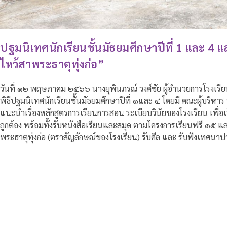
ปฐมนิเทศนักเรียนชั้นมัธยมศึกษาปีที่ 1 และ 4 
ไหว้สาพระธาตุทุ่งก่อ”
วันที่ ๑๒ พฤษภาคม ๒๕๖๖ นางยุพินภรณ์ วงศ์ชัย ผู้อำนวยการโรงเรีย
พิธีปฐมนิเทศนักเรียนชั้นมัธยมศึกษาปีที่ ๑และ ๔ โดยมี คณะผู้บริหาร 
แนะนำเรื่องหลักสูตรการเรียนการสอน ระเบียบวินัยของโรงเรียน เพื่อ
ถูกต้อง พร้อมทั้งรับหนังสือเรียนและสมุด ตามโครงการเรียนฟรี ๑๕ แล
พระธาตุทุ่งก่อ (ตราสัญลักษณ์ของโรงเรียน) รับศีล และ รับฟังเทศนาป