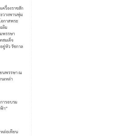
ยเครื่องราชสัก
ะวางพานพุ่ม
ในโอกาสพระ
เฉลิม
มพรรษา
สมเด็จ
อยู่หัว รัชกาล
ียนพรรษา ณ
้านเหล่า
มการอบรม
ฟ้า”
มหล่อเทียน