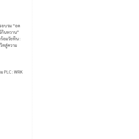
รอบรม “อด
ไว้กินหวาน”
ร้อมวัยทีน :
วิตสู่ความ
รม PLC : WRK