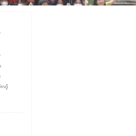
์
9
น
ร
ยนรู้