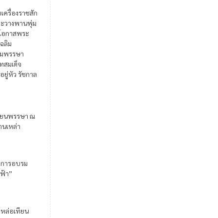
ยเครื่องราชสัก
ะวางพานพุ่ม
ในโอกาสพระ
เฉลิม
มพรรษา
สมเด็จ
อยู่หัว รัชกาล
ียนพรรษา ณ
้านเหล่า
มการอบรม
ฟ้า”
มหล่อเทียน