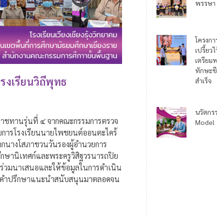
พรรษา
โครงกา
เปรี้ยว
เตรียมพ
ทักษะชี
รงเรียนวิถีพุทธ
สำเร็จ
นวัตกร
ระราชทานรุ่นที่ ๔ จากคณะกรรมการตรวจ
Model
นวยการโรงเรียนนายไพชยนต์ออนตะไคร้
ิจากนางโสภาชวนวันรองผู้อำนวยการ
ึกษานิเทศก์และพระครูวิสิฐวรนารถปิย
้ร่วมนาเสนอและให้ข้อมูลในการดำเนิน
่ให้คำปรึกษาแนะนำสนับสนุนมาตลอดจน