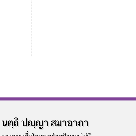
นตฺถิ ปญฺญา สมาอาภา