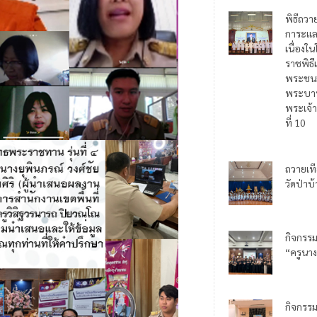
พิธีถวา
การะแล
เนื่อง
ราชพิธี
พระชน
พระบาท
พระเจ้า
ที่ 10
ถวายเท
วัดป่าบ
กิจกรร
“ครูนาง
กิจกรร