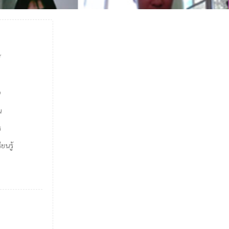
์
9
น
ร
ยนรู้