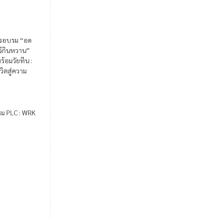
รอบรม “อด
ไว้กินหวาน”
ร้อมวัยทีน :
วิตสู่ความ
รม PLC : WRK