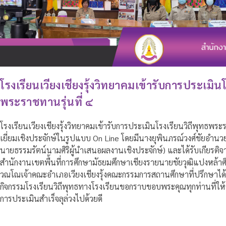
โรงเรียนเวียงเชียงรุ้งวิทยาคมเข้ารับการประเมินโ
พระราชทานรุ่นที่ ๔
โรงเรียนเวียงเชียงรุ้งวิทยาคมเข้ารับการประเมินโรงเรียนวิถีพุทธพ
เยี่ยมเชิงประจักษ์ในรูปแบบ On Line โดยมีนางยุพินภรณ์วงศ์ชัยอำ
นายธรรมรัตน์นามศิริผู้นำเสนอผลงานเชิงประจักษ์) และได้รับเกียรต
สำนักงานเขตพื้นที่การศึกษามัธยมศึกษาเชียงรายนายชัยวุฒิแปงหล้าศ
วณโณเจ้าคณะอำเภอเวียงเชียงรุ้งคณะกรรมการสถานศึกษาที่ปรึกษาได
กิจกรรมโรงเรียนวิถีพุทธทางโรงเรียนขอกราบขอบพระคุณทุกท่านที
การประเมินสำเร็จลุล่วงไปด้วยดี