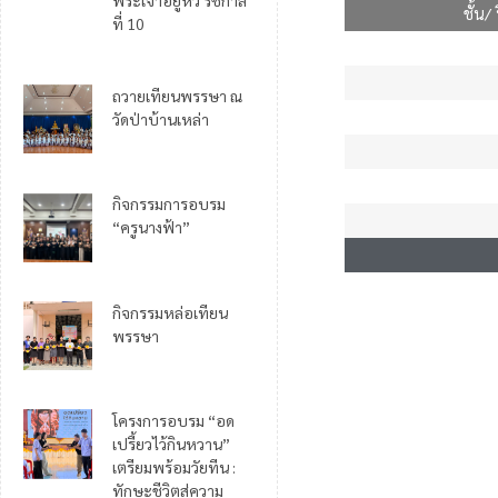
พระเจ้าอยู่หัว รัชกาล
ชั้น/
ที่ 10
ถวายเทียนพรรษา ณ
วัดป่าบ้านเหล่า
กิจกรรมการอบรม
“ครูนางฟ้า”
กิจกรรมหล่อเทียน
พรรษา
โครงการอบรม “อด
เปรี้ยวไว้กินหวาน”
เตรียมพร้อมวัยทีน :
ทักษะชีวิตสู่ความ