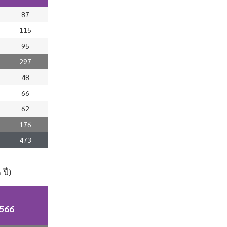
87
115
95
297
48
66
62
176
473
 ปี)
2566