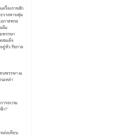
ยเครื่องราชสัก
ะวางพานพุ่ม
ในโอกาสพระ
เฉลิม
มพรรษา
สมเด็จ
อยู่หัว รัชกาล
ียนพรรษา ณ
้านเหล่า
มการอบรม
ฟ้า”
มหล่อเทียน