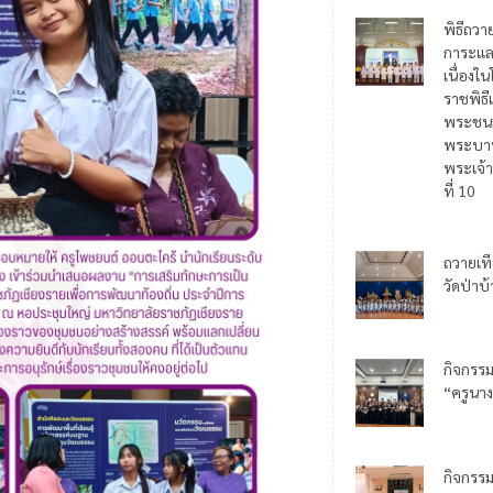
พิธีถวา
การะแล
เนื่อง
ราชพิธี
พระชน
พระบาท
พระเจ้า
ที่ 10
ถวายเท
วัดป่าบ
กิจกรร
“ครูนาง
กิจกรร