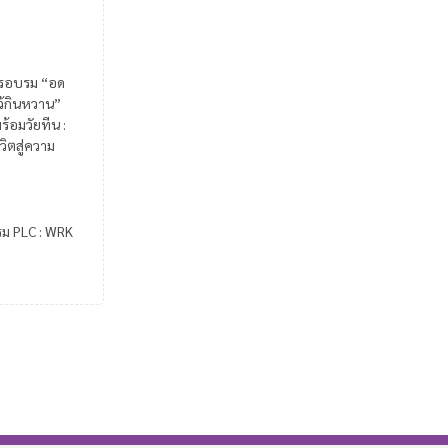
รอบรม “อด
ไว้กินหวาน”
ร้อมวัยทีน :
วิตสู่ความ
รม PLC : WRK