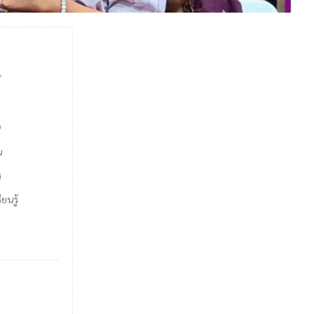
์
9
น
ร
ยนรู้