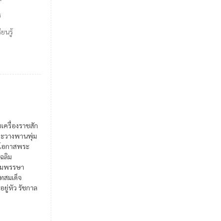
ร
ยนรู้
ยเครื่องราชสัก
ะวางพานพุ่ม
ในโอกาสพระ
เฉลิม
มพรรษา
สมเด็จ
อยู่หัว รัชกาล