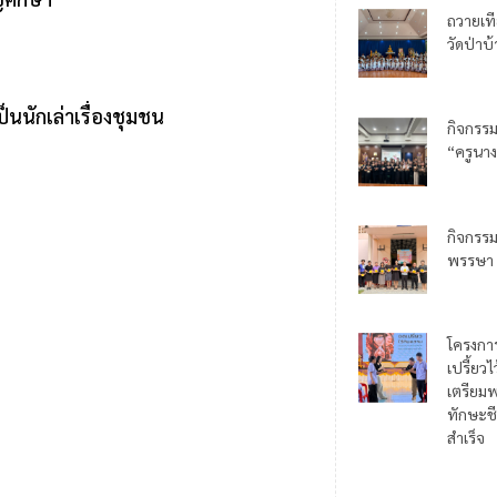
ถวายเท
วัดป่าบ
นนักเล่าเรื่องชุมชน
กิจกรร
“ครูนาง
กิจกรร
พรรษา
โครงกา
เปรี้ยว
เตรียมพ
ทักษะชี
สำเร็จ