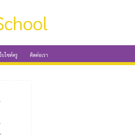
School
ว็บไซต์ครู
ติดต่อเรา
์
9
น