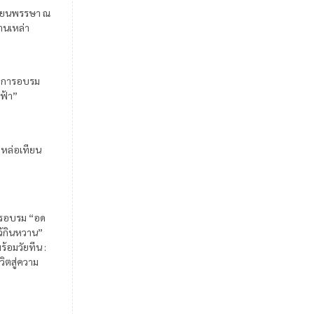
ียนพรรษา ณ
้านเหล่า
มการอบรม
ฟ้า”
มหล่อเทียน
รอบรม “อด
ไว้กินหวาน”
ร้อมวัยทีน :
วิตสู่ความ