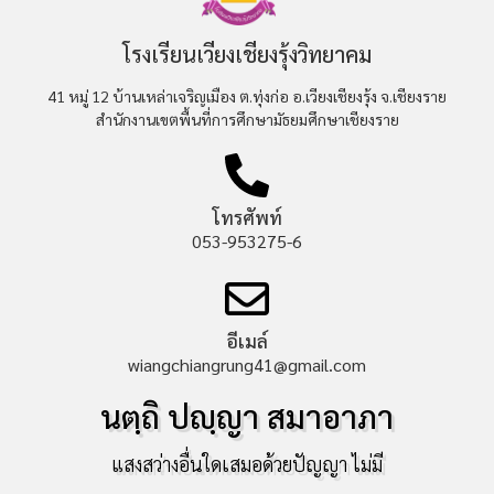
โรงเรียนเวียงเชียงรุ้งวิทยาคม
41 หมู่ 12 บ้านเหล่าเจริญเมือง ต.ทุ่งก่อ อ.เวียงเชียงรุ้ง จ.เชียงราย
สำนักงานเขตพื้นที่การศึกษามัธยมศึกษาเชียงราย
โทรศัพท์
053-953275-6
อีเมล์
wiangchiangrung41@gmail.com
นตฺถิ ปญฺญา สมาอาภา
แสงสว่างอื่นใดเสมอด้วยปัญญา ไม่มี