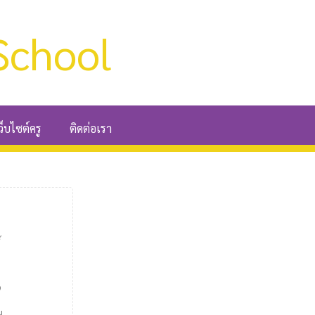
School
ว็บไซต์ครู
ติดต่อเรา
์
9
น