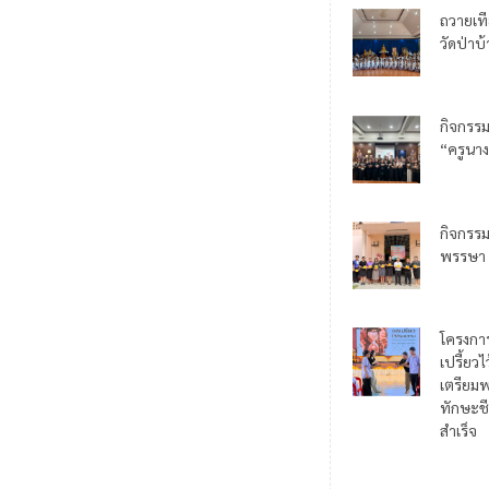
ถวายเท
วัดป่าบ
กิจกรร
“ครูนาง
กิจกรร
พรรษา
โครงกา
เปรี้ยว
เตรียมพ
ทักษะชี
สำเร็จ