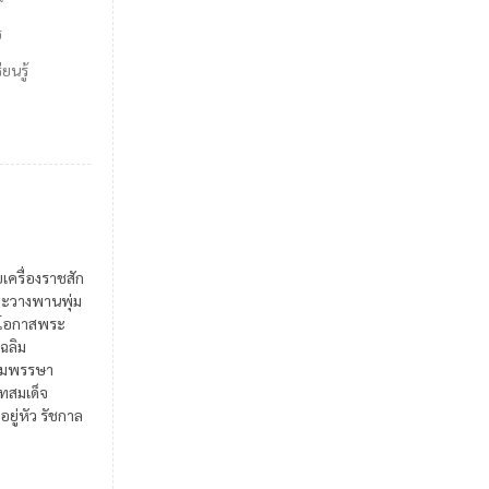
ร
ยนรู้
ยเครื่องราชสัก
ะวางพานพุ่ม
ในโอกาสพระ
เฉลิม
มพรรษา
สมเด็จ
อยู่หัว รัชกาล