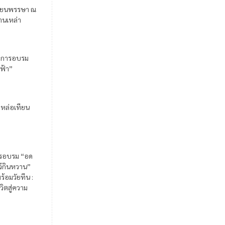
ียนพรรษา ณ
้านเหล่า
มการอบรม
ฟ้า”
มหล่อเทียน
รอบรม “อด
ไว้กินหวาน”
ร้อมวัยทีน :
วิตสู่ความ